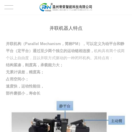
首页
并联机器人特点
产品中心
并联机构（Parallel Mechanism，简称PM），可以定义为动平台和静
平台（定平台）通过至少两个独立的运动链相连接，
机构具有两个或两
并联机器人工作站
关于我们
个以上自由度，且以并联方式驱动的一种闭环机构。其特点有：
结构紧凑，刚度高，承载能力大；
成套解决方案
案例展示
无累计误差，精度高；
占用空间小；
视觉系统
厂区实拍
速度快，运动性能佳，
部件磨损小，寿命长
电气自动化
新闻动态
协作码垛机器人
新闻资讯
合作伙伴
行业新闻
联系我们